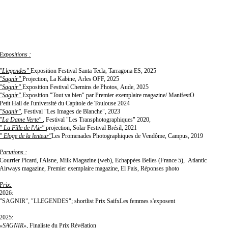
Expositions :
"Llegendes"
Exposition Festival Santa Tecla, Tarragona ES, 2025
"Sagnir"
Projection, La Kabine, Arles OFF, 2025
"Sagnir"
Exposition Festival Chemins de Photos, Aude, 2025
"Sagnir"
Exposition "Tout va bien" par Premier exemplaire magazine/ ManifestO
Petit Hall de l'université du Capitole de Toulouse 2024
"Sagnir"
, Festival "Les Images de Blanche", 2023
"La Dame Verte"
, Festival "Les Transphotographiques" 2020,
" La Fille de l'Air"
projection, Solar Festival Brésil, 2021
" Eloge de la lenteur"
Les Promenades Photographiques de Vendôme, Campus, 2019
Parutions :
Courrier Picard, l'Aisne, Milk Magazine (web), Echappées Belles (France 5), Atlantic
Airways magazine, Premier exemplaire magazine, El Pais, Réponses photo
Prix:
2026:
"SAGNIR", "LLEGENDES"; shortlist Prix SaifxLes femmes s'exposent
2025:
«SAGNIR»
, Finaliste du Prix Révélation